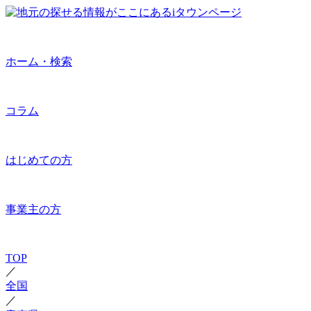
ホーム・検索
コラム
はじめての方
事業主の方
TOP
／
全国
／