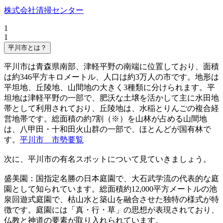
株式会社清掃センター
1
1
平川市とは？
平川市は青森県南部、津軽平野の南端に位置しており、面積
は約346平方キロメートル、人口は約3万人の市です。地形は
平坦地、丘陵地、山間地の大きく3種類に分けられます。平
坦地は津軽平野の一部で、肥沃な土壌を活かして主に水田地
帯として利用されており、丘陵地は、水稲とりんごの複合経
営地帯です。総面積の約7割（※）を山林が占める山間地
は、八甲田・十和田火山群の一部で、ほとんどが国有林で
す。
平川市 市勢要覧
次に、平川市の有名スポットについて見ていきましょう。
盛美園：国指定名勝の日本庭園で、大石武学流の代表的な庭
園として知られています。総面積約12,000平方メートルの池
泉回遊式庭園で、枯山水と築山を融合させた独特の様式が特
徴です。庭園には「真・行・草」の思想が表現されており、
仏教と神道の要素が取り入れられています。