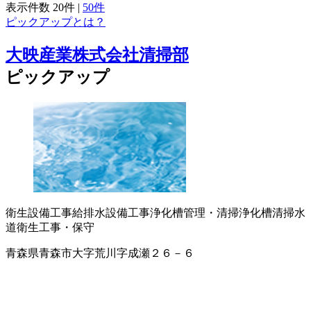
表示件数
20件
|
50件
ピックアップとは？
大映産業株式会社清掃部
ピックアップ
衛生設備工事
給排水設備工事
浄化槽管理・清掃
浄化槽清掃
水
道衛生工事・保守
青森県青森市大字荒川字成瀬２６－６