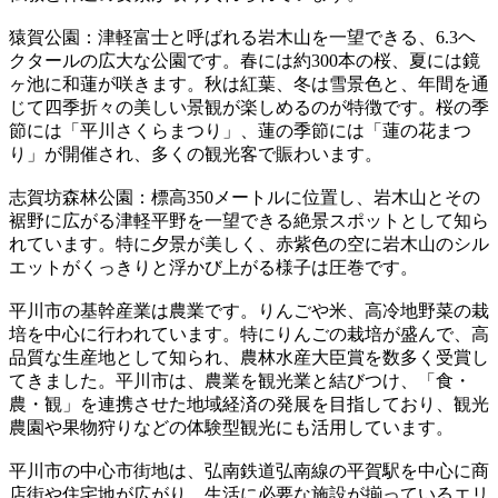
猿賀公園：津軽富士と呼ばれる岩木山を一望できる、6.3ヘ
クタールの広大な公園です。春には約300本の桜、夏には鏡
ヶ池に和蓮が咲きます。秋は紅葉、冬は雪景色と、年間を通
じて四季折々の美しい景観が楽しめるのが特徴です。桜の季
節には「平川さくらまつり」、蓮の季節には「蓮の花まつ
り」が開催され、多くの観光客で賑わいます。
志賀坊森林公園：標高350メートルに位置し、岩木山とその
裾野に広がる津軽平野を一望できる絶景スポットとして知ら
れています。特に夕景が美しく、赤紫色の空に岩木山のシル
エットがくっきりと浮かび上がる様子は圧巻です。
平川市の基幹産業は農業です。りんごや米、高冷地野菜の栽
培を中心に行われています。特にりんごの栽培が盛んで、高
品質な生産地として知られ、農林水産大臣賞を数多く受賞し
てきました。平川市は、農業を観光業と結びつけ、「食・
農・観」を連携させた地域経済の発展を目指しており、観光
農園や果物狩りなどの体験型観光にも活用しています。
平川市の中心市街地は、弘南鉄道弘南線の平賀駅を中心に商
店街や住宅地が広がり、生活に必要な施設が揃っているエリ