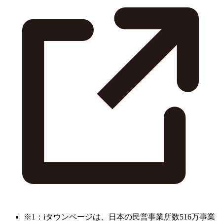
※1：iタウンページは、日本の民営事業所数516万事業