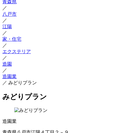
青森県
／
八戸市
／
江陽
／
家・住宅
／
エクステリア
／
造園
／
造園業
／
みどりプラン
みどりプラン
造園業
青森県八戸市江陽４丁目２－９