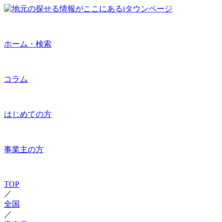
ホーム・検索
コラム
はじめての方
事業主の方
TOP
／
全国
／