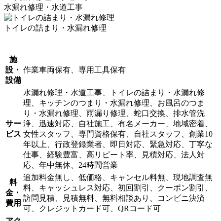
水漏れ修理・水道工事
トイレの詰まり・水漏れ修理
施
設・
作業車両保有、専用工具保有
設備
水漏れ修理・水道工事、トイレの詰まり・水漏れ修
理、キッチンのつまり・水漏れ修理、お風呂のつま
り・水漏れ修理、雨漏り修理、蛇口交換、排水管洗
サー
浄、迅速対応、自社施工、有名メーカー、地域密着、
ビス
女性スタッフ、専門資格保有、自社スタッフ、創業10
年以上、行政登録業者、即日対応、緊急対応、丁寧な
仕事、経験豊富、高リピート率、見積対応、法人対
応、年中無休、24時間営業
追加料金無し、低価格、キャンセル料無、現地調査無
料
料、キャッシュレス対応、初回割引、クーポン割引、
金・
訪問見積、見積無料、無料相談あり、コンビニ決済
費用
可、クレジットカード可、QRコード可
アク