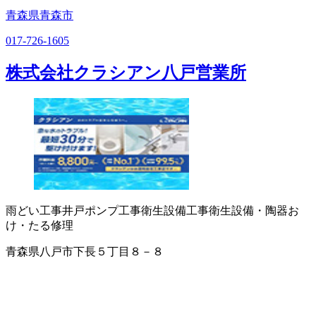
青森県青森市
017-726-1605
株式会社クラシアン八戸営業所
雨どい工事
井戸ポンプ工事
衛生設備工事
衛生設備・陶器
お
け・たる修理
青森県八戸市下長５丁目８－８