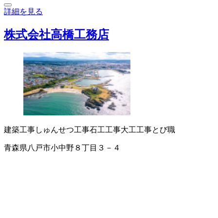
詳細を見る
株式会社高橋工務店
建築工事
しゅんせつ工事
石工工事
大工工事
とび職
青森県八戸市小中野８丁目３－４