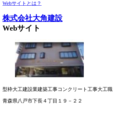
Webサイトとは？
株式会社大角建設
Webサイト
型枠大工
建設業
建築工事
コンクリート工事
大工職
青森県八戸市下長４丁目１９－２２