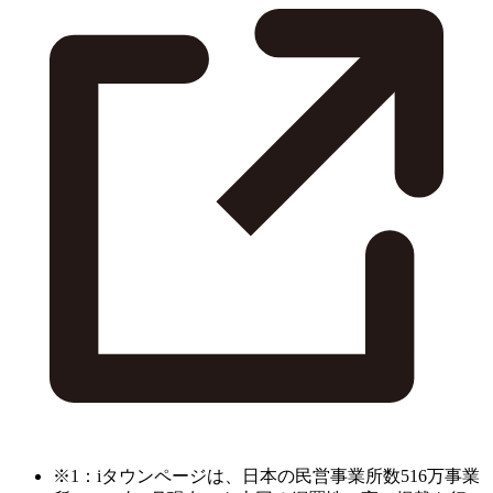
※1：iタウンページは、日本の民営事業所数516万事業