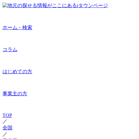
ホーム・検索
コラム
はじめての方
事業主の方
TOP
／
全国
／