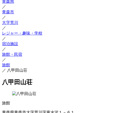
青森県
／
青森市
／
大字荒川
／
レジャー・趣味・学校
／
宿泊施設
／
旅館・民宿
／
旅館
／
八甲田山荘
八甲田山荘
旅館
青森県青森市大字荒川字寒水沢１－６１