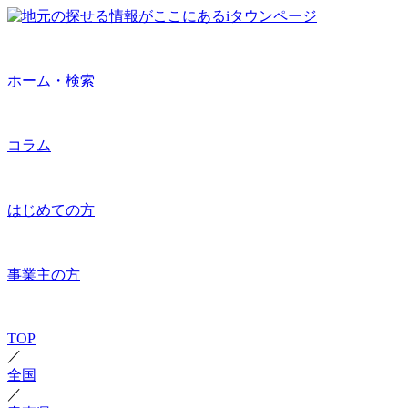
ホーム・検索
コラム
はじめての方
事業主の方
TOP
／
全国
／