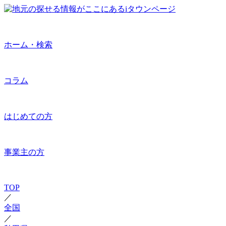
ホーム・検索
コラム
はじめての方
事業主の方
TOP
／
全国
／