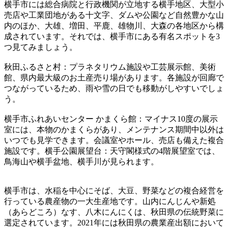
横手市には総合病院と行政機関が立地する横手地区、大型小
売店や工業団地がある十文字、ダムや公園など自然豊かな山
内のほか、大雄、増田、平鹿、雄物川、大森の各地区から構
成されています。それでは、横手市にある有名スポットを3
つ見てみましょう。
秋田ふるさと村：プラネタリウム施設や工芸展示館、美術
館、県内最大級のお土産売り場があります。各施設が回廊で
つながっているため、雨や雪の日でも移動がしやすいでしょ
う。
横手市ふれあいセンター かまくら館：マイナス10度の展示
室には、本物のかまくらがあり、メンテナンス期間中以外は
いつでも見学できます。会議室やホール、売店も備えた複合
施設です。横手公園展望台：天守閣様式の4階展望室では、
鳥海山や横手盆地、横手川が見られます。
横手市は、水稲を中心にそば、大豆、野菜などの複合経営を
行っている農産物の一大生産地です。山内にんじんや新処
（あらどころ）なす、八木にんにくは、秋田県の伝統野菜に
選定されています。2021年には秋田県の農業産出額において