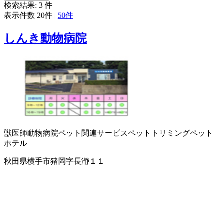
検索結果:
3
件
表示件数
20件
|
50件
しんき動物病院
獣医師
動物病院
ペット関連サービス
ペットトリミング
ペット
ホテル
秋田県横手市猪岡字長瀞１１