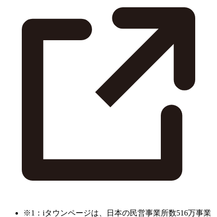
※1：iタウンページは、日本の民営事業所数516万事業