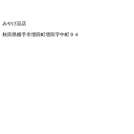
みやげ品店
秋田県横手市増田町増田字中町９４