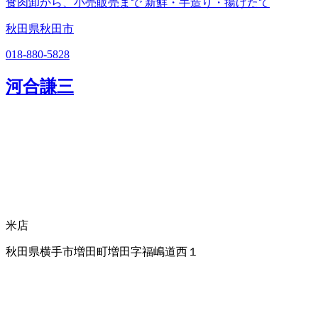
食肉卸から、小売販売まで 新鮮・手造り・揚げたて
秋田県秋田市
018-880-5828
河合謙三
米店
秋田県横手市増田町増田字福嶋道西１