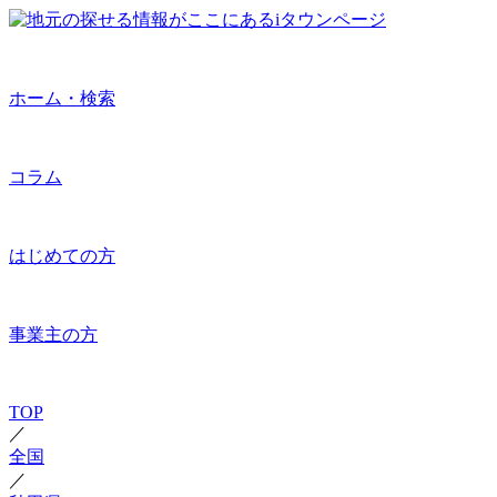
ホーム・検索
コラム
はじめての方
事業主の方
TOP
／
全国
／