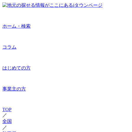
ホーム・検索
コラム
はじめての方
事業主の方
TOP
／
全国
／