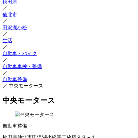
秋田県
／
仙北市
／
田沢湖小松
／
生活
／
自動車・バイク
／
自動車車検・整備
／
自動車整備
／
中央モータース
中央モータース
自動車整備
秋田県仙北市田沢湖小松字二枚橋９８－１