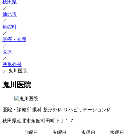
秋田県
／
仙北市
／
角館町
／
医療・介護
／
医療
／
整形外科
／
鬼川医院
鬼川医院
医院・診療所
眼科
整形外科
リハビリテーション科
秋田県仙北市角館町田町下丁１７
月曜日
火曜日
水曜日
木曜日