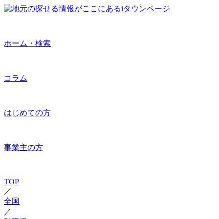
ホーム・検索
コラム
はじめての方
事業主の方
TOP
／
全国
／