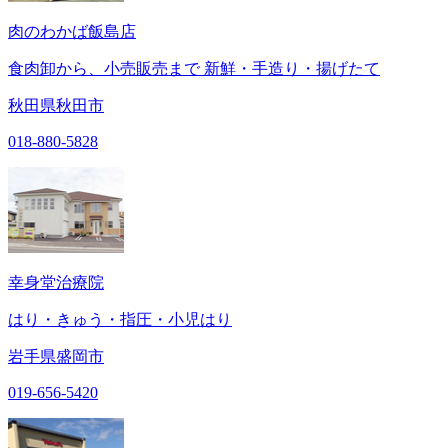
肉のわかば飯島店
食肉卸から、小売販売まで 新鮮・手造り・揚げたて
秋田県秋田市
018-880-5828
幸身堂治療院
はり・きゅう・指圧・小児はり
岩手県盛岡市
019-656-5420