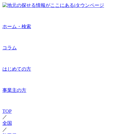
ホーム・検索
コラム
はじめての方
事業主の方
TOP
／
全国
／