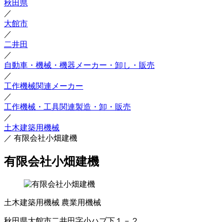
秋田県
／
大館市
／
二井田
／
自動車・機械・機器メーカー・卸し・販売
／
工作機械関連メーカー
／
工作機械・工具関連製造・卸・販売
／
土木建築用機械
／
有限会社小畑建機
有限会社小畑建機
土木建築用機械
農業用機械
秋田県大館市二井田字小ハブ下１－２