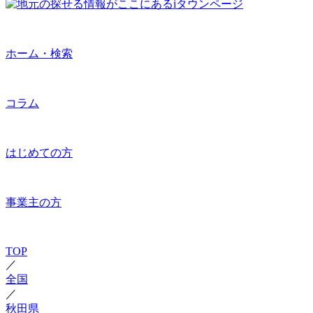
ホーム・検索
コラム
はじめての方
事業主の方
TOP
／
全国
／
秋田県