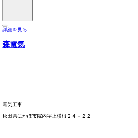
詳細を見る
森電気
電気工事
秋田県にかほ市院内字上横根２４－２２