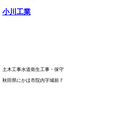
小川工業
土木工事
水道衛生工事・保守
秋田県にかほ市院内字城前７