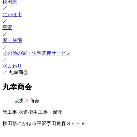
秋田県
／
にかほ市
／
平沢
／
家・住宅
／
その他の家・住宅関連サービス
／
水まわり
／
丸幸商会
丸幸商会
管工事
水道衛生工事・保守
秋田県にかほ市平沢字田角森３４－９