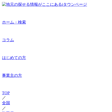
ホーム・検索
コラム
はじめての方
事業主の方
TOP
／
全国
／