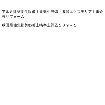
アルミ建材
衛生設備工事
衛生設備・陶器
エクステリア工事
介
護リフォーム
秋田県仙北郡美郷町土崎字上野乙１０９－１