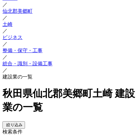
／
仙北郡美郷町
／
土崎
／
ビジネス
／
整備・保守・工事
／
総合・識別・設備工事
／
建設業の一覧
秋田県仙北郡美郷町土崎 建設
業の一覧
絞り込み
検索条件