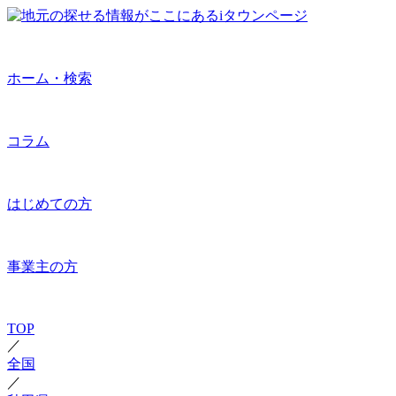
ホーム・検索
コラム
はじめての方
事業主の方
TOP
／
全国
／