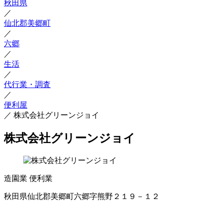
秋田県
／
仙北郡美郷町
／
六郷
／
生活
／
代行業・調査
／
便利屋
／
株式会社グリーンジョイ
株式会社グリーンジョイ
造園業
便利業
秋田県仙北郡美郷町六郷字熊野２１９－１２