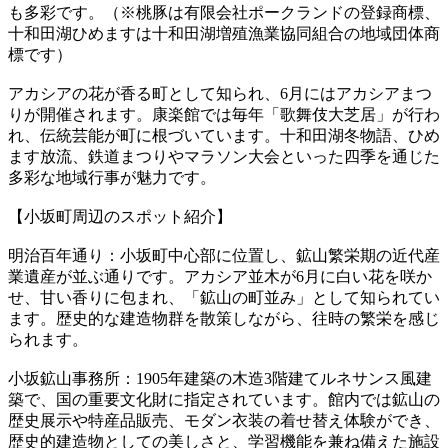
も多彩です。（※桃豚は有限会社ポークランドの登録商標、
十和田湖ひめますは十和田湖増殖漁業協同組合の地域団体商
標です）
アカシアの花が香る町として知られ、6月にはアカシアまつ
りが開催されます。康楽館では毎年「歌舞伎大芝居」が行わ
れ、伝統芸能が町に根づいています。十和田湖冬物語、ひめ
ます放流、鉄道まつりやマラソン大会といった四季を通じた
多彩な地域行事が魅力です。
【小坂町周辺のスポット紹介】
明治百年通り：小坂町中心部に位置し、鉱山繁栄期の近代産
業遺産が並ぶ通りです。アカシア並木が6月に白い花を咲か
せ、甘い香りに包まれ、「鉱山の町並み」として知られてい
ます。歴史的な建造物群を散策しながら、往時の繁栄を感じ
られます。
小坂鉱山事務所：1905年建築の木造3階建てルネサンス風建
築で、国の重要文化財に指定されています。館内では鉱山の
歴史展示や特産品販売、モダン衣装の着せ替え体験ができ、
歴史的建造物としての美しさと、学習機能を兼ね備えた施設