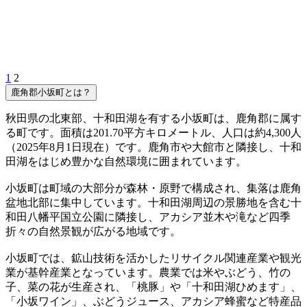
1
2
鹿角郡小坂町とは？
秋田県の北東部、十和田湖を有する小坂町は、鹿角郡に属す
る町です。面積は201.70平方キロメートル、人口は約4,300人
（2025年8月1日現在）です。鹿角市や大館市と隣接し、十和
田湖をはじめ豊かな自然環境に囲まれています。
小坂町は町域の大部分が森林・原野で構成され、集落は鹿角
盆地北部に集中しています。十和田湖周辺の景勝地を含む十
和田八幡平国立公園に隣接し、アカシア並木や滝など四季
折々の自然景観が広がる地域です。
小坂町では、鉱山技術を活かしたリサイクル関連産業や観光
業が基幹産業となっています。農業では米やぶどう、竹の
子、菜の花が生産され、「桃豚」や「十和田湖ひめます」、
「小坂ワイン」、ぶどうジュース、アカシア蜂蜜など特産品