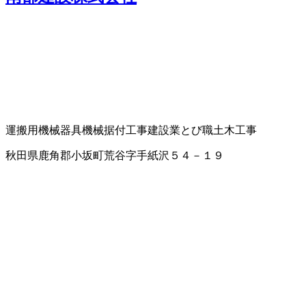
運搬用機械器具
機械据付工事
建設業
とび職
土木工事
秋田県鹿角郡小坂町荒谷字手紙沢５４－１９