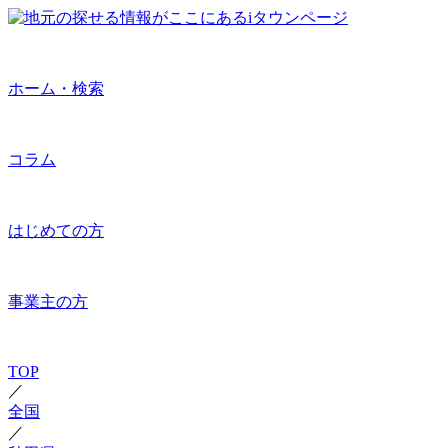
ホーム・検索
コラム
はじめての方
事業主の方
TOP
／
全国
／