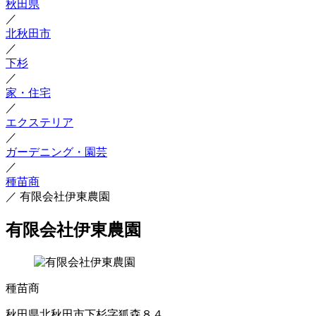
秋田県
／
北秋田市
／
下杉
／
家・住宅
／
エクステリア
／
ガーデニング・園芸
／
種苗商
／
有限会社伊東農園
有限会社伊東農園
種苗商
秋田県北秋田市下杉字狐森８４