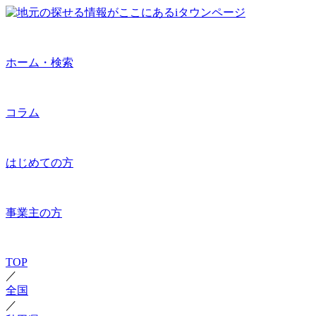
ホーム・検索
コラム
はじめての方
事業主の方
TOP
／
全国
／