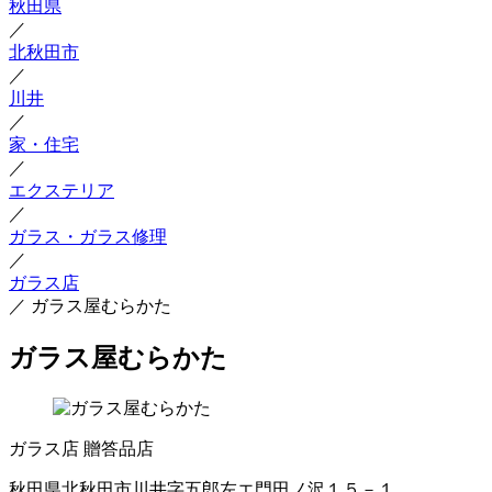
秋田県
／
北秋田市
／
川井
／
家・住宅
／
エクステリア
／
ガラス・ガラス修理
／
ガラス店
／
ガラス屋むらかた
ガラス屋むらかた
ガラス店
贈答品店
秋田県北秋田市川井字五郎左エ門田ノ沢１５－１