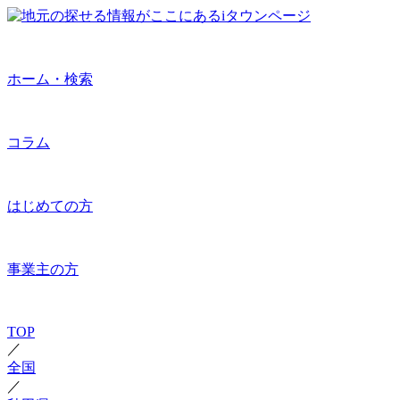
ホーム・検索
コラム
はじめての方
事業主の方
TOP
／
全国
／