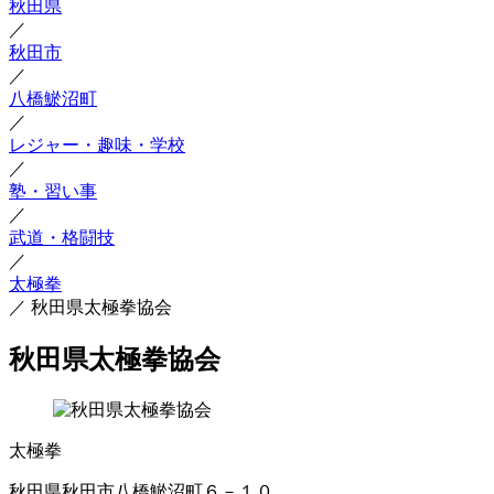
秋田県
／
秋田市
／
八橋鯲沼町
／
レジャー・趣味・学校
／
塾・習い事
／
武道・格闘技
／
太極拳
／
秋田県太極拳協会
秋田県太極拳協会
太極拳
秋田県秋田市八橋鯲沼町６－１０