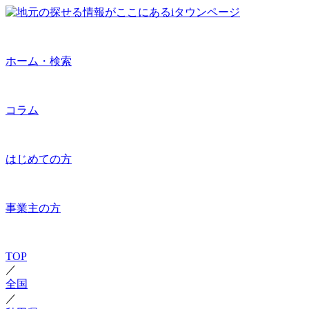
ホーム・検索
コラム
はじめての方
事業主の方
TOP
／
全国
／