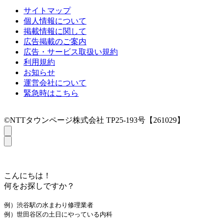
サイトマップ
個人情報について
掲載情報に関して
広告掲載のご案内
広告・サービス取扱い規約
利用規約
お知らせ
運営会社について
緊急時はこちら
©NTTタウンページ株式会社 TP25-193号【261029】
こんにちは！
何をお探しですか？
例）渋谷駅の水まわり修理業者
例）世田谷区の土日にやっている内科