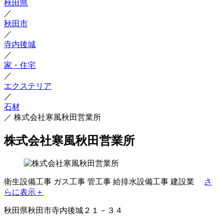
秋田県
／
秋田市
／
寺内後城
／
家・住宅
／
エクステリア
／
石材
／
株式会社寒風秋田営業所
株式会社寒風秋田営業所
衛生設備工事
ガス工事
管工事
給排水設備工事
建設業
さ
らに表示＋
秋田県秋田市寺内後城２１－３４