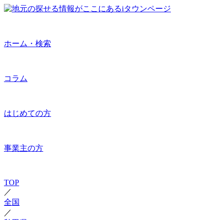
ホーム・検索
コラム
はじめての方
事業主の方
TOP
／
全国
／