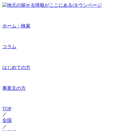
ホーム・検索
コラム
はじめての方
事業主の方
TOP
／
全国
／