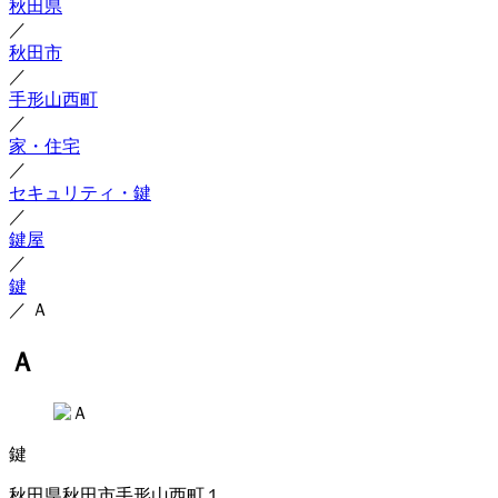
秋田県
／
秋田市
／
手形山西町
／
家・住宅
／
セキュリティ・鍵
／
鍵屋
／
鍵
／
Ａ
Ａ
鍵
秋田県秋田市手形山西町１