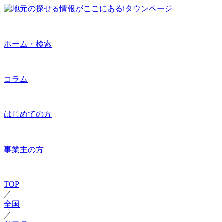
ホーム・検索
コラム
はじめての方
事業主の方
TOP
／
全国
／