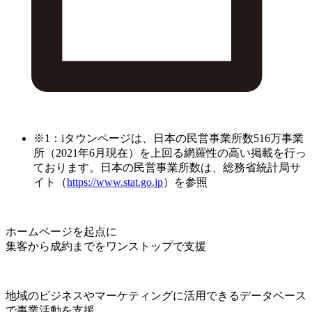
※1：iタウンページは、日本の民営事業所数516万事業
所（2021年6月現在）を上回る網羅性の高い掲載を行っ
ております。日本の民営事業所数は、総務省統計局サ
イト（
https://www.stat.go.jp
）を参照
ホームページを起点に
集客から成約までをワンストップで支援
地域のビジネスやマーケティングに活用できるデータベース
で事業活動を支援