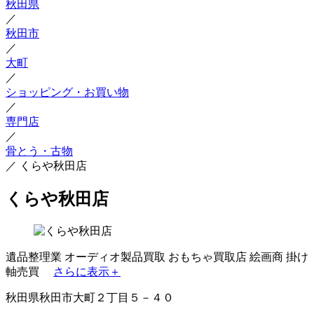
秋田県
／
秋田市
／
大町
／
ショッピング・お買い物
／
専門店
／
骨とう・古物
／
くらや秋田店
くらや秋田店
遺品整理業
オーディオ製品買取
おもちゃ買取店
絵画商
掛け
軸売買
さらに表示＋
秋田県秋田市大町２丁目５－４０