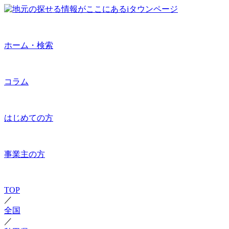
ホーム・検索
コラム
はじめての方
事業主の方
TOP
／
全国
／