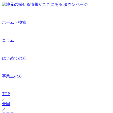
ホーム・検索
コラム
はじめての方
事業主の方
TOP
／
全国
／