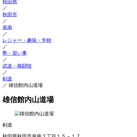
秋田県
／
秋田市
／
泉南
／
レジャー・趣味・学校
／
塾・習い事
／
武道・格闘技
／
剣道
／
雄信館内山道場
雄信館内山道場
剣道
秋田県秋田市泉南２丁目１５－１７