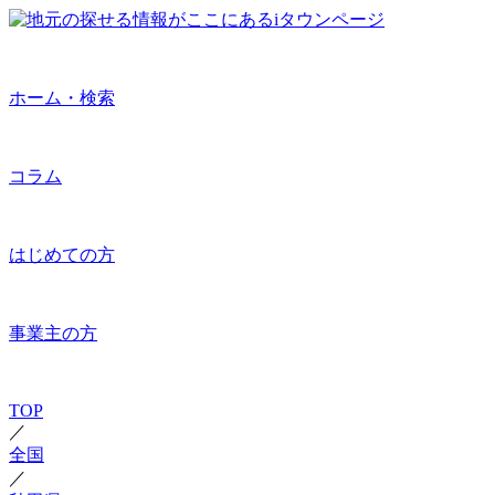
ホーム・検索
コラム
はじめての方
事業主の方
TOP
／
全国
／