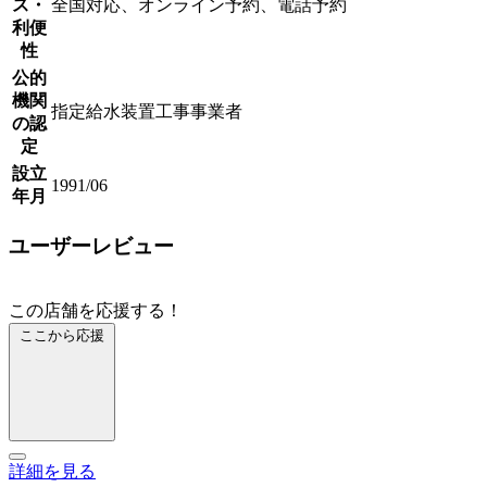
ス・
全国対応、オンライン予約、電話予約
利便
性
公的
機関
指定給水装置工事事業者
の認
定
設立
1991/06
年月
ユーザーレビュー
この店舗を応援する！
ここから応援
詳細を見る