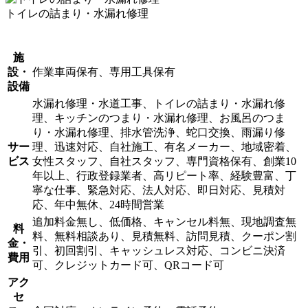
トイレの詰まり・水漏れ修理
施
設・
作業車両保有、専用工具保有
設備
水漏れ修理・水道工事、トイレの詰まり・水漏れ修
理、キッチンのつまり・水漏れ修理、お風呂のつま
り・水漏れ修理、排水管洗浄、蛇口交換、雨漏り修
サー
理、迅速対応、自社施工、有名メーカー、地域密着、
ビス
女性スタッフ、自社スタッフ、専門資格保有、創業10
年以上、行政登録業者、高リピート率、経験豊富、丁
寧な仕事、緊急対応、法人対応、即日対応、見積対
応、年中無休、24時間営業
追加料金無し、低価格、キャンセル料無、現地調査無
料
料、無料相談あり、見積無料、訪問見積、クーポン割
金・
引、初回割引、キャッシュレス対応、コンビニ決済
費用
可、クレジットカード可、QRコード可
アク
セ