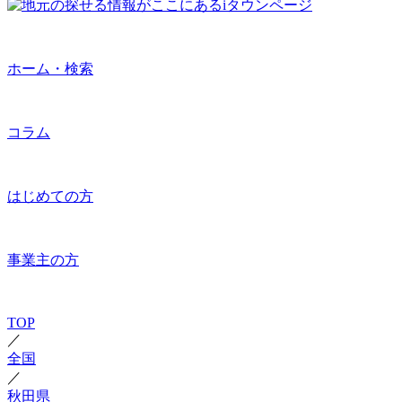
ホーム・検索
コラム
はじめての方
事業主の方
TOP
／
全国
／
秋田県