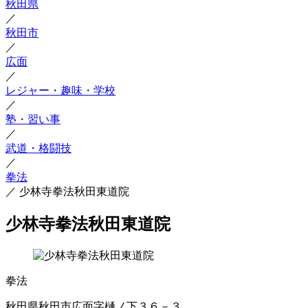
秋田県
／
秋田市
／
広面
／
レジャー・趣味・学校
／
塾・習い事
／
武道・格闘技
／
拳法
／
少林寺拳法秋田東道院
少林寺拳法秋田東道院
拳法
秋田県秋田市広面字樋ノ下３６－３