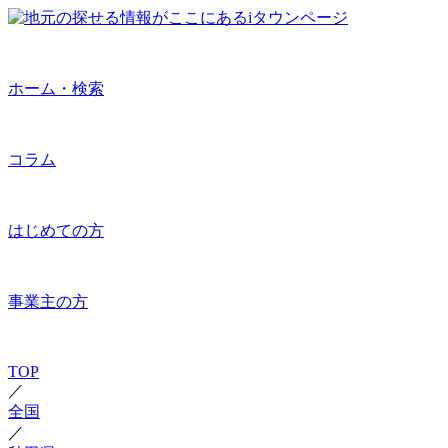
ホーム・検索
コラム
はじめての方
事業主の方
TOP
／
全国
／