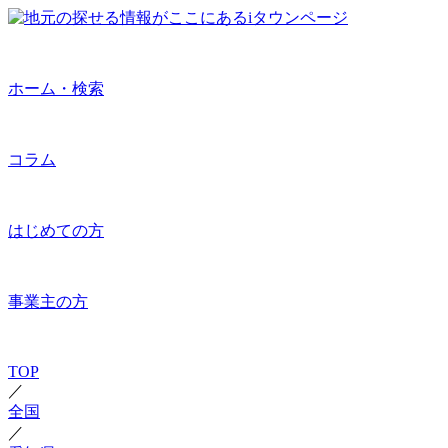
ホーム・検索
コラム
はじめての方
事業主の方
TOP
／
全国
／