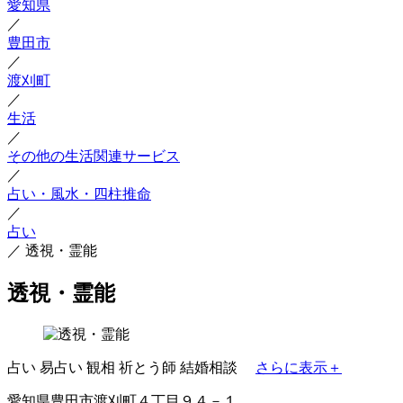
愛知県
／
豊田市
／
渡刈町
／
生活
／
その他の生活関連サービス
／
占い・風水・四柱推命
／
占い
／
透視・霊能
透視・霊能
占い
易占い
観相
祈とう師
結婚相談
さらに表示＋
愛知県豊田市渡刈町４丁目９４－１