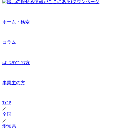
ホーム・検索
コラム
はじめての方
事業主の方
TOP
／
全国
／
愛知県