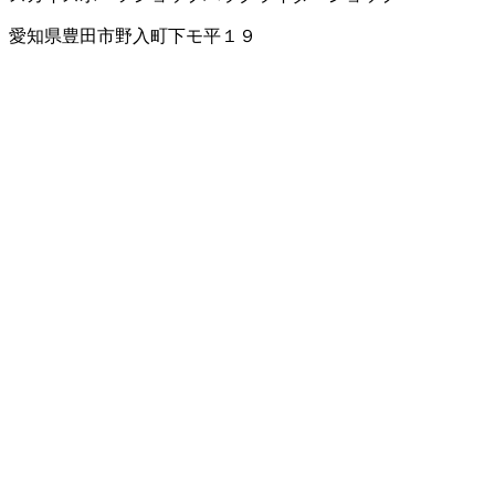
愛知県豊田市野入町下モ平１９