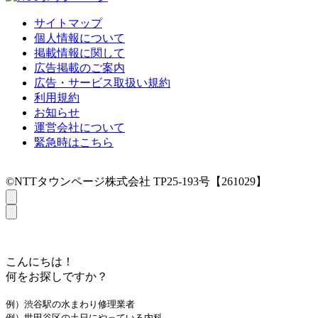
サイトマップ
個人情報について
掲載情報に関して
広告掲載のご案内
広告・サービス取扱い規約
利用規約
お知らせ
運営会社について
緊急時はこちら
©NTTタウンページ株式会社 TP25-193号【261029】
こんにちは！
何をお探しですか？
例）渋谷駅の水まわり修理業者
例）世田谷区の土日にやっている内科