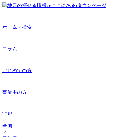
ホーム・検索
コラム
はじめての方
事業主の方
TOP
／
全国
／