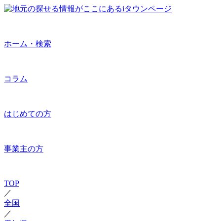
ホーム・検索
コラム
はじめての方
事業主の方
TOP
／
全国
／