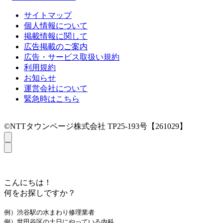
サイトマップ
個人情報について
掲載情報に関して
広告掲載のご案内
広告・サービス取扱い規約
利用規約
お知らせ
運営会社について
緊急時はこちら
©NTTタウンページ株式会社 TP25-193号【261029】
こんにちは！
何をお探しですか？
例）渋谷駅の水まわり修理業者
例）世田谷区の土日にやっている内科