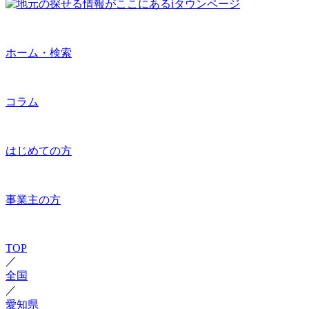
ホーム・検索
コラム
はじめての方
事業主の方
TOP
／
全国
／
愛知県