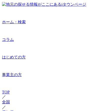
ホーム・検索
コラム
はじめての方
事業主の方
TOP
／
全国
／