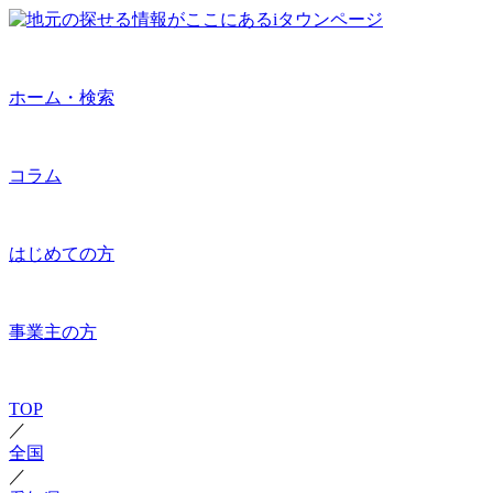
ホーム・検索
コラム
はじめての方
事業主の方
TOP
／
全国
／