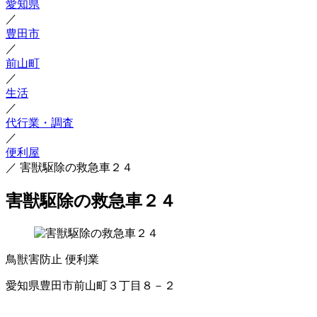
愛知県
／
豊田市
／
前山町
／
生活
／
代行業・調査
／
便利屋
／
害獣駆除の救急車２４
害獣駆除の救急車２４
鳥獣害防止
便利業
愛知県豊田市前山町３丁目８－２