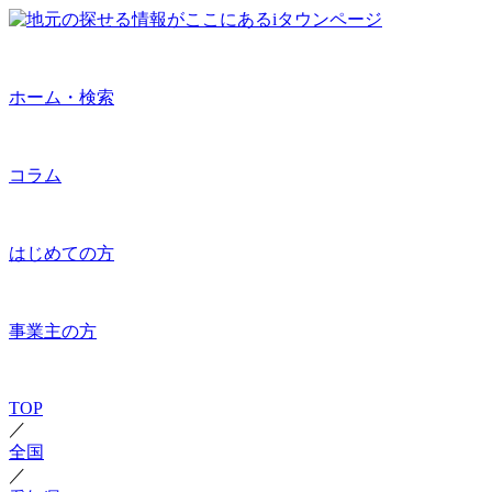
ホーム・検索
コラム
はじめての方
事業主の方
TOP
／
全国
／