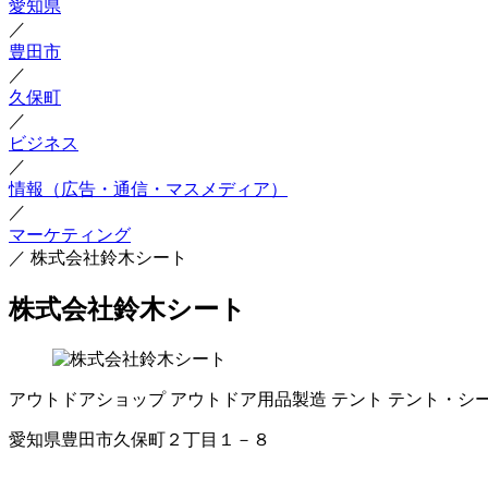
愛知県
／
豊田市
／
久保町
／
ビジネス
／
情報（広告・通信・マスメディア）
／
マーケティング
／
株式会社鈴木シート
株式会社鈴木シート
アウトドアショップ
アウトドア用品製造
テント
テント・シ
愛知県豊田市久保町２丁目１－８