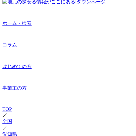
ホーム・検索
コラム
はじめての方
事業主の方
TOP
／
全国
／
愛知県