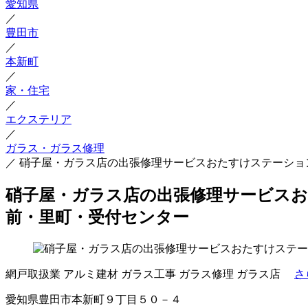
愛知県
／
豊田市
／
本新町
／
家・住宅
／
エクステリア
／
ガラス・ガラス修理
／
硝子屋・ガラス店の出張修理サービスおたすけステーショ
硝子屋・ガラス店の出張修理サービスお
前・里町・受付センター
網戸取扱業
アルミ建材
ガラス工事
ガラス修理
ガラス店
さ
愛知県豊田市本新町９丁目５０－４