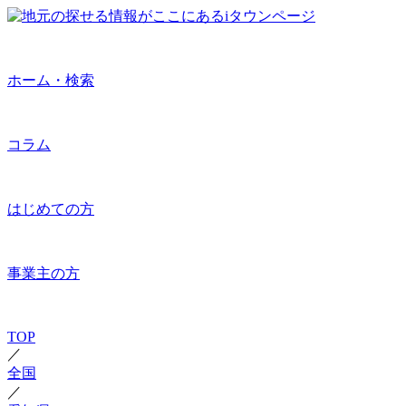
ホーム・検索
コラム
はじめての方
事業主の方
TOP
／
全国
／