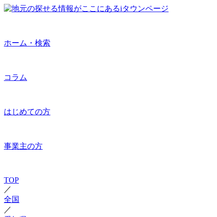
ホーム・検索
コラム
はじめての方
事業主の方
TOP
／
全国
／