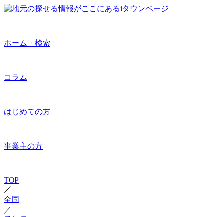
ホーム・検索
コラム
はじめての方
事業主の方
TOP
／
全国
／