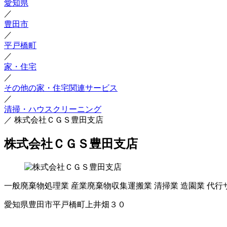
愛知県
／
豊田市
／
平戸橋町
／
家・住宅
／
その他の家・住宅関連サービス
／
清掃・ハウスクリーニング
／
株式会社ＣＧＳ豊田支店
株式会社ＣＧＳ豊田支店
一般廃棄物処理業
産業廃棄物収集運搬業
清掃業
造園業
代行
愛知県豊田市平戸橋町上井畑３０